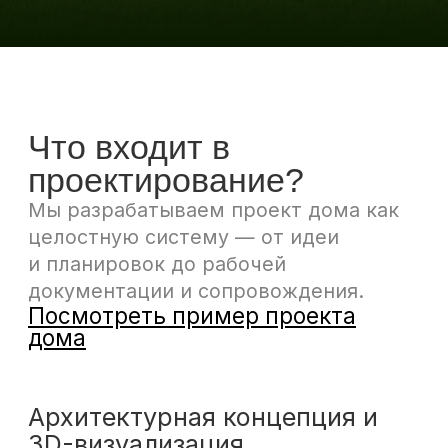
Архитектурная концепция и
3D-визуализация
Заранее увидеть пространство,
свет, пропорции и сценарии
жизни в доме
Подробнее
Конструктивные и инженерные
решения
Фундамент, конструкции и
инженерия
Подробнее
Энергоэффективные
технологии и материалы
Современные решения для
здорового микроклимата,
комфорта и бережного отношения
к окружающей среде