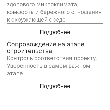
Этапы
проектирования
Анализ участка
Разрабо
и постановка
архитек
задачи
концеп
Изучаем участок, инженерные
Создаём плани
условия и ограничения
вид будущего 
Смотреть проекты