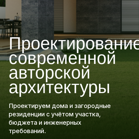
современной
авторской
архитектуры
Проектируем дома и загородные
резиденции с учётом участка,
бюджета и инженерных
требований.
Что входит в
проектирование?
Мы разрабатываем проект дома как
целостную систему — от идеи
и планировок до рабочей
документации и сопровождения.
Посмотреть пример проекта
дома