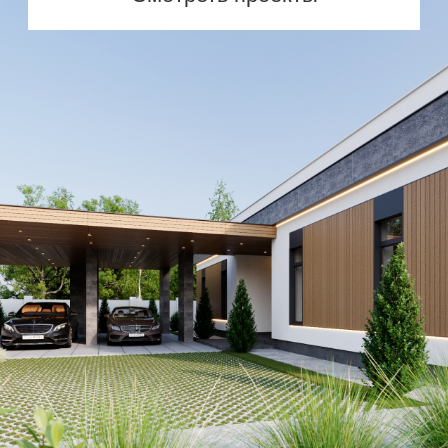
комфорта и бюджета.
Продуманная архитектура
Планировки, внешний вид и логика
пространства, созданные для
реальной жизни
Инженерная точность
Точные расчёты, надёжные
конструкции и современные
технологии
Проекты под реализацию
Архитектура, которую удобно
и безопасно строить без переделок